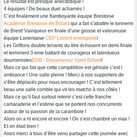
Le résultat est presque anecdotique !
4 équipes ! De beaux duel acharnés !
C’est finalement une flamboyante équipe Brestoise
Académie Brestoise de Billard
qui a fait s’abattre le tonnerre
de Brest! Vainqueur en finale d’une grosse et valeureuse
équipe Lorientaise
CEP Lorient omnisports
!
Les Griffons double tenants du titre échouent en demi finale
et terminent 3 eme battant de courageux et talentueux
dournenistes
DSB - Douarnenez Sport Billard
!
Mais ce qui fait que cette compétition est géniale c’est l
ambiance ! Une salle pleine ! Merci à nos supporters de
s’être déplacés pour nous encourager ! C’est tellement
beau une salle comble qui vit les matchs à nos côtés !
Mais ce qu’il faut surtout retenir c’est cette franche
camaraderie et l’estime que se portent nos concurrents
autour de la passion de la carambole !
Alors on a rit encore et encore ! On s’est chambré un max !
Et on était bien !
Alors merci à tous d’être venu partager cette journée avec